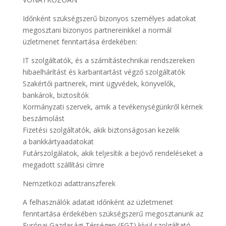
Időnként szükségszerű bizonyos személyes adatokat
megosztani bizonyos partnereinkkel a normál
üzletmenet fenntartása érdekében:
IT szolgáltatók, és a számítástechnikai rendszereken
hibaelhárítást és karbantartást végző szolgáltatók
Szakértői partnerek, mint ügyvédek, könyvelők,
bankárok, biztosítók
Kormányzati szervek, amik a tevékenységünkről kérnek
beszámolást
Fizetési szolgáltatók, akik biztonságosan kezelik
a bankkártyaadatokat
Futárszolgálatok, akik teljesítik a bejövő rendeléseket a
megadott szállítási címre
Nemzetközi adattranszferek
A felhasználók adatait időnként az üzletmenet
fenntartása érdekében szükségszerű megosztanunk az
Európai Gazdasági Térségen (EGT) kívül szolgáltató