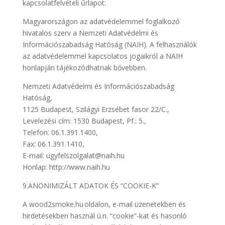
kapcsolatfelvételi űrlapot:
Magyarországon az adatvédelemmel foglalkozó
hivatalos szerv a Nemzeti Adatvédelmi és
Információszabadság Hatóság (NAIH). A felhasználók
az adatvédelemmel kapcsolatos jogaikról a NAIH
honlapján tájékozódhatnak bővebben.
Nemzeti Adatvédelmi és Információszabadság
Hatóság,
1125 Budapest, Szilágyi Erzsébet fasor 22/C.,
Levelezési cím: 1530 Budapest, Pf.: 5.,
Telefon: 06.1.391.1400,
Fax: 06.1.391.1410,
E-mail: ugyfelszolgalat@naih.hu
Honlap: http://www.naih.hu
9.ANONIMIZÁLT ADATOK ÉS “COOKIE-K”
A wood2smoke.hu oldalon, e-mail üzenetekben és
hirdetésekben használ ú.n. “cookie”-kat és hasonló