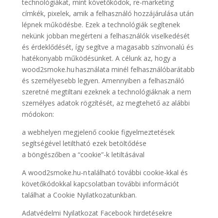
technológiákat, mint követőkódok, re-marketing
címkék, pixelek, amik a felhasználó hozzájárulása után
lépnek működésbe. Ezek a technológiák segítenek
nekünk jobban megérteni a felhasználók viselkedését
és érdeklődését, így segítve a magasabb színvonalú és
hatékonyabb működésünket. A célunk az, hogy a
wood2smoke.hu használata minél felhasználóbarátabb
és személyesebb legyen. Amennyiben a felhasználó
szeretné megtiltani ezeknek a technológiáknak a nem
személyes adatok rögzítését, az megtehető az alábbi
módokon:
a webhelyen megjelenő cookie figyelmeztetések
segítségével letiltható ezek betöltődése
a böngészőben a “cookie”-k letiltásával
A wood2smoke.hu-n található további cookie-kkal és
követőkódokkal kapcsolatban további információt
találhat a Cookie Nyilatkozatunkban.
Adatvédelmi Nyilatkozat Facebook hirdetésekre