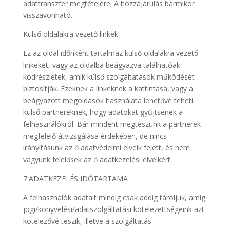
adattranszfer megtételére. A hozzájárulás bármikor
visszavonható.
Külső oldalakra vezető linkek
Ez az oldal időnként tartalmaz külső oldalakra vezető
linkeket, vagy az oldalba beágyazva találhatóak
kódrészletek, amik külső szolgáltatások működését
biztosítják. Ezeknek a linkeknek a kattintása, vagy a
beágyazott megoldások használata lehetővé teheti
külső partnereknek, hogy adatokat gyűjtsenek a
felhasználókról. Bár mindent megteszünk a partnerek
megfelelő átvizsgálása érdekében, de nincs
irányításunk az ő adatvédelmi elveik felett, és nem
vagyunk felelősek az ő adatkezelési elveikért.
7.ADATKEZELÉS IDŐTARTAMA
A felhasználók adatait mindig csak addig tároljuk, amíg
jogi/könyvelési/adatszolgáltatási kötelezettségeink azt
kötelezővé teszik, illetve a szolgáltatás