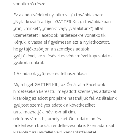
vonatkozó része
Ez az adatvédelmi nyilatkozat (a továbbiakban:
„Nyilatkozat”) a Liget GATTER Kft. (a továbbiakban:
„mi”, „minket”, „miénk” vagy „vállalatunk”) által
üzemeltetett Facebook-hirdetésekre vonatkozik.
Kérjük, olvassa el figyelmesen ezt a Nyilatkozatot,
hogy tájékozódjon a személyes adatok
gyűjtésével, kezelésével és védelmével kapcsolatos
gyakorlatunkról.
1.Az adatok gyűjtése és felhasználása
Mi, a Liget GATTER Kft., az Ön által a Facebook-
hirdetéseken keresztül megadott személyes adatokat
kizárólag az adott projektre használjuk fel. Az általunk
gyűjtött személyes adatok a következőket
tartalmazhatják: név, e-mail cím,
telefonszám stb., amelyeket Ön tudatosan és
önkéntesen bocsát rendelkezésünkre. Ezen adatokat
kizárólag az ügyféllel való kapcsolatfelvétel