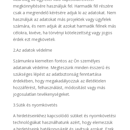
megkönnyítésére használjuk fel. Harmadik fél részére
csak a megrendelő kérésére adjuk ki az adatokat. Nem
használjuk az adatokat más projektek vagy ügyfelek
számára, és nem adjuk át azokat harmadik félnek más
célokra, kivéve, ha törvényi kötelezettség vagy jogos
érdek ezt megköveteli.
2.Az adatok védelme
Számunkra kiemelten fontos az Ön személyes
adatainak védelme. Megteszünk minden ésszerű és
szükséges lépést az adatbiztonság fenntartása
érdekében, hogy megakadályozzuk az illetéktelen
hozzáférést, felhasználást, módosítást vagy más
jogosulatlan tevékenységeket.
3.Sütik és nyomkövetés
A hirdetéseinkhez kapcsolódó sütiket és nyomkövetési
technológiákat használhatunk azért, hogy elemezzük
a hirdetéseink hatékonyságát és javítsuk azokat. Ezek