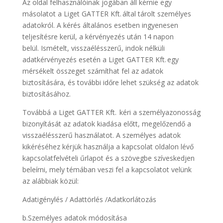
Az oldal felhasználóinak jogában áll kérnie egy
másolatot a Liget GATTER Kft. által tárolt személyes
adatokról. A kérés általános esetben ingyenesen
teljesítésre kerül, a kérvényezés után 14 napon
belül. Ismételt, visszaélésszerű, indok nélküli
adatkérvényezés esetén a Liget GATTER Kft. egy
mérsékelt összeget számíthat fel az adatok
biztosítására, és további időre lehet szükség az adatok
biztosításához.
Továbbá a Liget GATTER Kft. kéri a személyazonosság
bizonyítását az adatok kiadása előtt, megelőzendő a
visszaélésszerű használatot. A személyes adatok
kikéréséhez kérjük használja a kapcsolat oldalon lévő
kapcsolatfelvételi űrlapot és a szövegbe szíveskedjen
beleírni, mely témában veszi fel a kapcsolatot velünk
az alábbiak közül:
Adatigénylés / Adattörlés /Adatkorlátozás
b.Személyes adatok módosítása