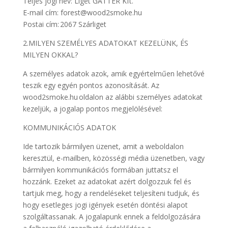
Teljes jogi név: Liget GATTER Kft.
E-mail cím: forest@wood2smoke.hu
Postai cím: 2067 Szárliget
2.MILYEN SZEMÉLYES ADATOKAT KEZELÜNK, ÉS
MILYEN OKKAL?
A személyes adatok azok, amik egyértelműen lehetővé
teszik egy egyén pontos azonosítását. Az
wood2smoke.hu oldalon az alábbi személyes adatokat
kezeljük, a jogalap pontos megjelölésével:
KOMMUNIKÁCIÓS ADATOK
Ide tartozik bármilyen üzenet, amit a weboldalon
keresztül, e-mailben, közösségi média üzenetben, vagy
bármilyen kommunikációs formában juttatsz el
hozzánk. Ezeket az adatokat azért dolgozzuk fel és
tartjuk meg, hogy a rendeléseket teljesíteni tudjuk, és
hogy esetleges jogi igények esetén döntési alapot
szolgáltassanak. A jogalapunk ennek a feldolgozására