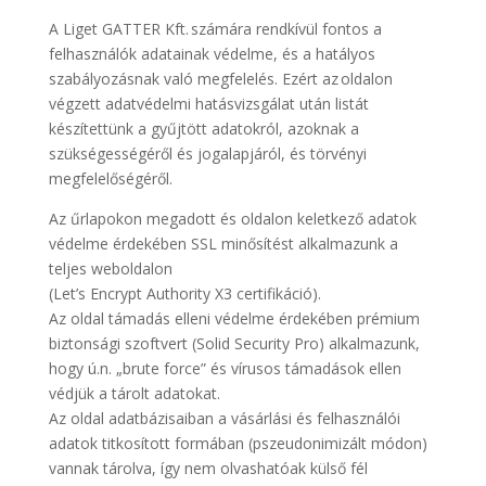
A Liget GATTER Kft. számára rendkívül fontos a
felhasználók adatainak védelme, és a hatályos
szabályozásnak való megfelelés. Ezért az oldalon
végzett adatvédelmi hatásvizsgálat után listát
készítettünk a gyűjtött adatokról, azoknak a
szükségességéről és jogalapjáról, és törvényi
megfelelőségéről.
Az űrlapokon megadott és oldalon keletkező adatok
védelme érdekében SSL minősítést alkalmazunk a
teljes weboldalon
(Let’s Encrypt Authority X3 certifikáció).
Az oldal támadás elleni védelme érdekében prémium
biztonsági szoftvert (Solid Security Pro) alkalmazunk,
hogy ú.n. „brute force” és vírusos támadások ellen
védjük a tárolt adatokat.
Az oldal adatbázisaiban a vásárlási és felhasználói
adatok titkosított formában (pszeudonimizált módon)
vannak tárolva, így nem olvashatóak külső fél