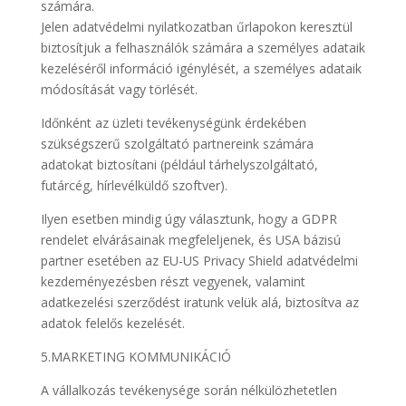
számára.
Jelen adatvédelmi nyilatkozatban űrlapokon keresztül
biztosítjuk a felhasználók számára a személyes adataik
kezeléséről információ igénylését, a személyes adataik
módosítását vagy törlését.
Időnként az üzleti tevékenységünk érdekében
szükségszerű szolgáltató partnereink számára
adatokat biztosítani (például tárhelyszolgáltató,
futárcég, hírlevélküldő szoftver).
Ilyen esetben mindig úgy választunk, hogy a GDPR
rendelet elvárásainak megfeleljenek, és USA bázisú
partner esetében az EU-US Privacy Shield adatvédelmi
kezdeményezésben részt vegyenek, valamint
adatkezelési szerződést iratunk velük alá, biztosítva az
adatok felelős kezelését.
5.MARKETING KOMMUNIKÁCIÓ
A vállalkozás tevékenysége során nélkülözhetetlen