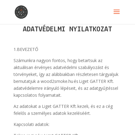
ADATVÉDELMI NYILATKOZAT
1.BEVEZETŐ
Számunkra nagyon fontos, hogy betartsuk az
aktuálisan érvényes adatvédelmi szabályozást és
törvényeket, így az alábbiakban részletesen tárgyaljuk
bemutatjuk a wood2smoke.hu és Liget GATTER Kft.
adatvédelemre irányuló lépéseit, és az adatgyűjtéssel
kapcsolatos folyamatait.
Az adatokat a Liget GATTER Kft. kezeli, és ez a cég
felelős a személyes adatok kezeléséért.
Kapcsolati adatok: