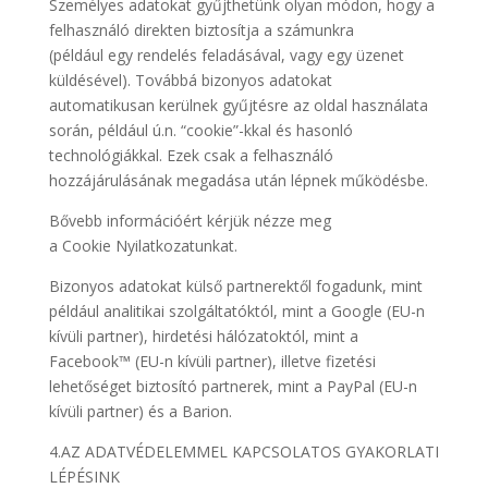
Személyes adatokat gyűjthetünk olyan módon, hogy a
felhasználó direkten biztosítja a számunkra
(például egy rendelés feladásával, vagy egy üzenet
küldésével). Továbbá bizonyos adatokat
automatikusan kerülnek gyűjtésre az oldal használata
során, például ú.n. “cookie”-kkal és hasonló
technológiákkal. Ezek csak a felhasználó
hozzájárulásának megadása után lépnek működésbe.
Bővebb információért kérjük nézze meg
a Cookie Nyilatkozatunkat.
Bizonyos adatokat külső partnerektől fogadunk, mint
például analitikai szolgáltatóktól, mint a Google (EU-n
kívüli partner), hirdetési hálózatoktól, mint a
Facebook™ (EU-n kívüli partner), illetve fizetési
lehetőséget biztosító partnerek, mint a PayPal (EU-n
kívüli partner) és a Barion.
4.AZ ADATVÉDELEMMEL KAPCSOLATOS GYAKORLATI
LÉPÉSINK