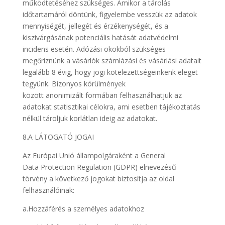
működtetéséhez szükséges. Amikor a tárolás
időtartamáról döntünk, figyelembe vesszük az adatok
mennyiségét, jellegét és érzékenységét, és a
kiszivárgásának potenciális hatását adatvédelmi
incidens esetén. Adózási okokból szükséges
megőriznünk a vásárlók számlázási és vásárlási adatait
legalább 8 évig, hogy jogi kötelezettségeinkenk eleget
tegyünk. Bizonyos körülmények
között anonimizált formában felhasználhatjuk az
adatokat statisztikai célokra, ami esetben tájékoztatás
nélkül tároljuk korlátlan ideig az adatokat.
8.A LÁTOGATÓ JOGAI
Az Európai Unió állampolgáraként a General
Data Protection Regulation (GDPR) elnevezésű
törvény a következő jogokat biztosítja az oldal
felhasználóinak:
a.Hozzáférés a személyes adatokhoz