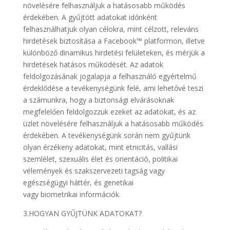
növelésére felhasználjuk a hatásosabb működés
érdekében. A gyűjtött adatokat időnként
felhasználhatjuk olyan célokra, mint célzott, releváns
hirdetések biztosítása a Facebook™ platformon, illetve
különböző dinamikus hirdetési felületeken, és mérjük a
hirdetések hatásos működését. Az adatok
feldolgozásának jogalapja a felhasználó egyértelmű
érdeklődése a tevékenységünk felé, ami lehetővé teszi
a számunkra, hogy a biztonsági elvárásoknak
megfelelően feldolgozzuk ezeket az adatokat, és az
üzlet növelésére felhasználjuk a hatásosabb működés
érdekében. A tevékenységünk során nem gyűjtünk
olyan érzékeny adatokat, mint etnicitás, vallási
szemlélet, szexuális élet és orientáció, politikai
vélemények és szakszervezeti tagság vagy
egészségügyi háttér, és genetikai
vagy biometrikai információk.
3.HOGYAN GYŰJTÜNK ADATOKAT?