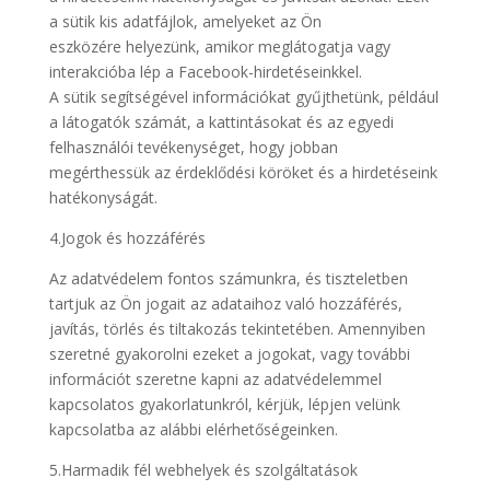
a sütik kis adatfájlok, amelyeket az Ön
eszközére helyezünk, amikor meglátogatja vagy
interakcióba lép a Facebook-hirdetéseinkkel.
A sütik segítségével információkat gyűjthetünk, például
a látogatók számát, a kattintásokat és az egyedi
felhasználói tevékenységet, hogy jobban
megérthessük az érdeklődési köröket és a hirdetéseink
hatékonyságát.
4.Jogok és hozzáférés
Az adatvédelem fontos számunkra, és tiszteletben
tartjuk az Ön jogait az adataihoz való hozzáférés,
javítás, törlés és tiltakozás tekintetében. Amennyiben
szeretné gyakorolni ezeket a jogokat, vagy további
információt szeretne kapni az adatvédelemmel
kapcsolatos gyakorlatunkról, kérjük, lépjen velünk
kapcsolatba az alábbi elérhetőségeinken.
5.Harmadik fél webhelyek és szolgáltatások