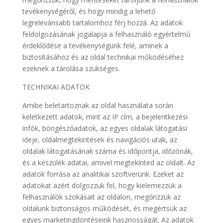
tevékenységéről, és hogy mindig a lehető
legrelevánsabb tartalomhoz férj hozzá. Az adatok
feldolgozásának jogalapja a felhasználó egyértelmű
érdeklődése a tevékenységünk felé, aminek a
biztosításához és az oldal technikai működéséhez
ezeknek a tárolása szükséges.
TECHNIKAI ADATOK
Amibe beletartoznak az oldal használata során
keletkezett adatok, mint az IP cím, a bejelentkezési
infók, böngészőadatok, az egyes oldalak látogatási
ideje, oldalmegtekintések és navigációs utak, az
oldalak látogatásának száma és időpontja, időzónák,
és a készülék adatai, amivel megtekinted az oldalt. Az
adatok forrása az analitikai szoftverünk. Ezeket az
adatokat azért dolgozzuk fel, hogy kielemezzük a
felhasználók szokásait az oldalon, megőrizzük az
oldalunk biztonságos működését, és megértsük az
egyes marketingdöntéseink hasznosságát. Az adatok