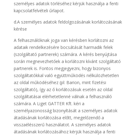
személyes adatok törléséhez kérjük használja a fenti
kapcsolatfelvételi űrlapot.
d.A személyes adatok feldolgozásának korlátozásának
kérése
A felhasználóknak joga van kérésben korlátozni az
adataik rendelkezésére bocsátását harmadik felek
(szolgáltató partnerek) számára. A kérés benyújtása
során megnevezhetőek a korlátozni kívánt szolgáltató
partnerek is. Fontos megjegyezni, hogy bizonyos
szolgáltatókkal való együttműködés nélkülözhetetlen
az oldal működéséhez (pl: Barion, mint fizetési
szolgáltató), így az ő korlátozásuk esetén az oldal
szolgáltatásai elérhetetlenné válnak a felhasználó
számára. A Liget GATTER Kft. kéri a
személyazonosság bizonyítását a személyes adatok
átadásának korlátozása előtt, megelőzendő a
visszaélésszerű használatot. A személyes adatok
átadásának korlátozásához kérjük használja a fenti