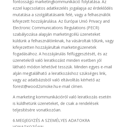
fontosságú marketingkommunikáció folytatása. Az
ezzel kapcsolatos adatkezelés jogalapja az érdeklődés
mutatása a szolgáltatásaink felé, vagy a felhasználók
kifejezett hozzájárulása. Az Európai Unió Privacy and
Electronic Communications Regulations (PECR)
szabályozása alapján marketingcélú üzeneteket
küldünk a felhasználóinknak, ha vásároltak tőlünk, vagy
kifejezetten hozzájárultak marketingüzenetek
fogadásához. A hozzájárulás felfüggesztését, és az
üzenetekről való leiratkozást minden esetben jól
látható módon lehetővé tesszük. Minden egyes e-mail
alján megtalálható a leiratkozáshoz szükséges link,
vagy az adatbázisból való eltávolítás kérhető az
forest@wood2smoke.hu e-mail címen.
A marketing kommunikációról való leiratkozás esetén
is küldhetünk üzeneteket, de csak a rendelések
teljesítésére vonatkozóan.
6.MEGJEGYZÉS A SZEMÉLYES ADATOKRA
VONATKOZÓAN