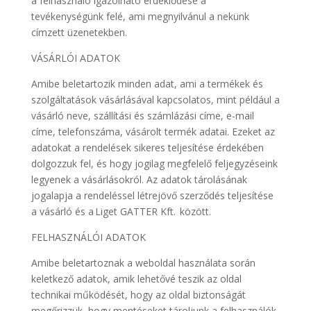
a felhasználó igazolható érdeklődése a
tevékenységünk felé, ami megnyilvánul a nekünk
címzett üzenetekben.
VÁSÁRLÓI ADATOK
Amibe beletartozik minden adat, ami a termékek és
szolgáltatások vásárlásával kapcsolatos, mint például a
vásárló neve, szállítási és számlázási címe, e-mail
címe, telefonszáma, vásárolt termék adatai. Ezeket az
adatokat a rendelések sikeres teljesítése érdekében
dolgozzuk fel, és hogy jogilag megfelelő feljegyzéseink
legyenek a vásárlásokról. Az adatok tárolásának
jogalapja a rendeléssel létrejövő szerződés teljesítése
a vásárló és a Liget GATTER Kft. között.
FELHASZNÁLÓI ADATOK
Amibe beletartoznak a weboldal használata során
keletkező adatok, amik lehetővé teszik az oldal
technikai működését, hogy az oldal biztonságát
megőrizzük, hogy mentéseket tároljunk a felhasználók